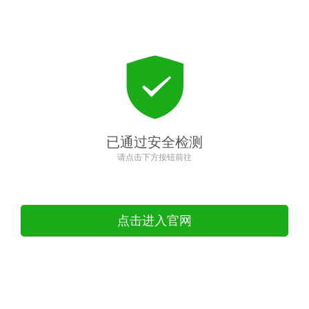
已通过安全检测
请点击下方按钮前往
点击进入官网